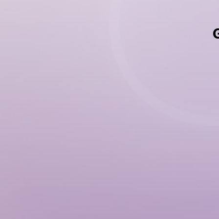
Grupo 1
Grupo 2
SISTEMA
ÓRGANO PRINCI
CARDIOVASCULAR
Trasplante de
Mayores
Infarto del Miocardio
Accidente Vascular
Cerebral
Revascularización
Coronaria (by-pass)
Angioplastia por Balón
Injerto Aórtico
Cirugía de Válvulas