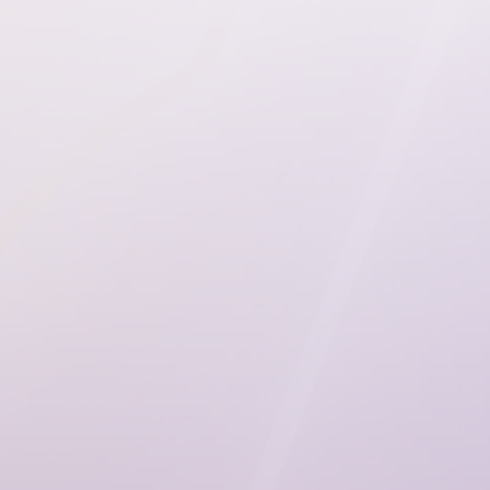
Hasta 3 eventos
Proceso rápid
pago
Cubrimos hasta 3
Nos demoramos 
siniestros por el monto
días hábiles en p
que aseguraste entre tú y
sabemos que no 
tus familiares.
esperar.