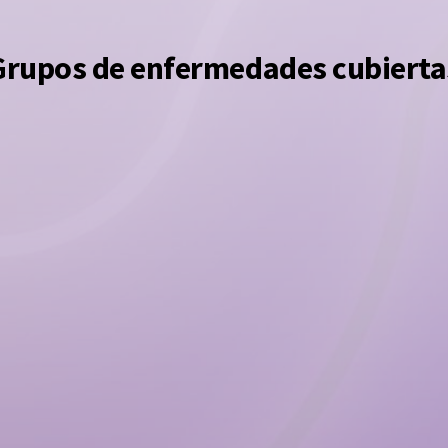
Grupos de enfermedades cubierta
Grupo 3
Grupo 4
PAL
SISTEM
QUEMADURAS Y
NERVIO
POLITRAUMATISMO
 Órganos
Escler
Quemaduras Graves
Paráli
Politraumatismo
Daño 
Espina
Neuro