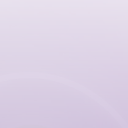
13
¡Sin deducible!
medades
zadas en 5