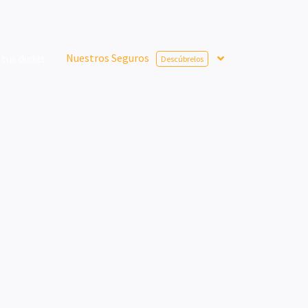
Nuestros Seguros
 tus dudas

Descúbrelos