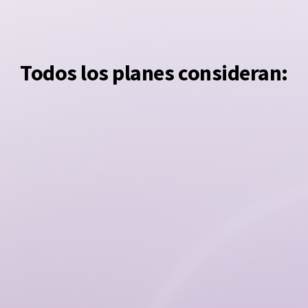
Todos los planes consideran:
o de
Sin límite de
Cubre 
asegurados
enfer
hasta 5
Puedes sumar a quien
Categori
agarte,
quieras de tu grupo
grupos
puedes
familiar. Hijos hasta 23
años y 364 días, y pareja,
cónyuge o conviviente
civil hasta 63 y 364 días.