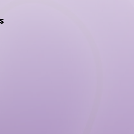
s
Grupo 5
A
CÁNCER EN CONDICIÓN
SO
SEVERA
osis Múltiple
Padecimiento de
sis Secundaria a
Cáncer en Condición
de la Médula
Severa
l
cirugía