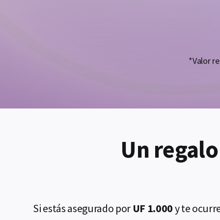
Cardiacas
*Valor r
Un regalo 
Si estás asegurado por
UF 1.000
y te ocurr