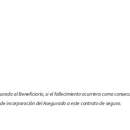
las partes hayan acordad
contratante un recargo 
Toda información que n
de la contratación del 
por el asegurador.
Fisión o fusión nuclear 
Toda enfermedad o cond
conocida por el asegura
do al Beneficiario, si el fallecimiento ocurriera como consecu
 de incorporación del Asegurado a este contrato de seguro.