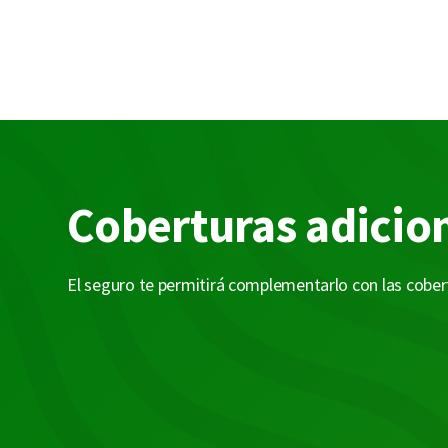
Coberturas adicio
El seguro te permitirá complementarlo con las cobert
Muerte Accidental:

Paga un monto de dinero entregando protección
adicional en el caso de fallecimiento a causa de