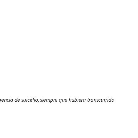
o excluir de la cobertura, al no aceptar el
de prima.
o haya sido declarada por el asegurado, al momento
seguro o durante su vigencia, y por ende desconocida
o contaminación radioactiva.
ición de salud que hubiere sido diagnosticada o
do antes de la contratación del seguro.
encia de suicidio, siempre que hubiera transcurrido