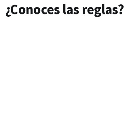
¿Conoces las reglas?
¿Qué situaci
del seguro?

seguro?
64 días.
Participación del Asegur
ermedad o accidente es
Suicidio, automutilación
Pena de muerte.
 Seguro de Vida, siempre y
Participación en cualquie
Acto delictivo cometido 
AT.
quien pudiere reclamar 
Guerra, invasión, actos
bélicas.
Realización de un depor