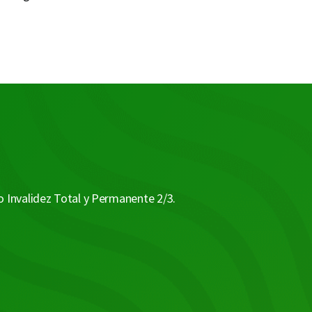
o Invalidez Total y Permanente 2/3.
Invalidez Total y Permanente

2/3:
Esta cobertura adicional protege en caso de que