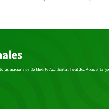
nales
uras adicionales de Muerte Accidental, Invalidez Accidental y/
Invalidez Accidental:

Cubre al asegurado pagando un monto en dinero
en el caso en que este quede inválido producto